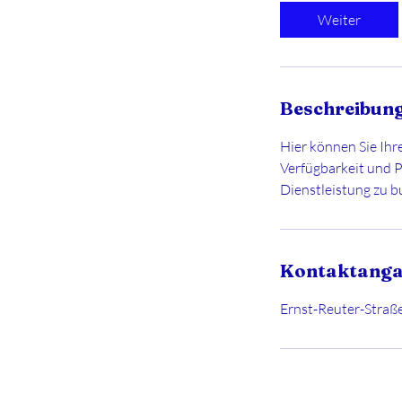
d
Weiter
Beschreibun
Hier können Sie Ihr
Verfügbarkeit und P
Dienstleistung zu b
Kontaktang
Ernst-Reuter-Straß