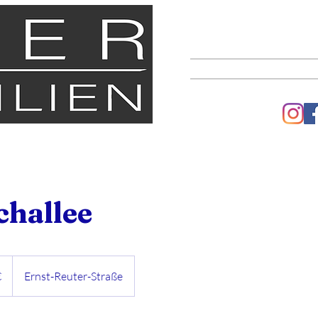
START
challee
€
Ernst-Reuter-Straße